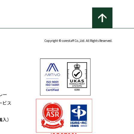
Copyright © corestaff Co.,Ltd. All Rights Reserved.
レー
ービス
購入）