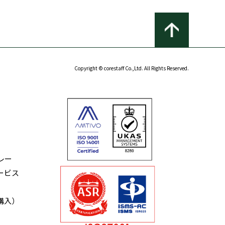
Copyright © corestaff Co.,Ltd. All Rights Reserved.
レー
ービス
購入）