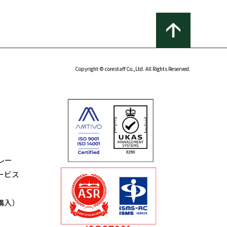
Copyright © corestaff Co.,Ltd. All Rights Reserved.
レー
ービス
購入）