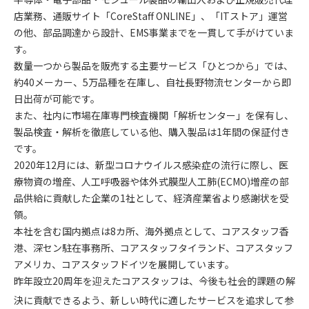
店業務、通販サイト「CoreStaff ONLINE」、「ITストア」運営
の他、部品調達から設計、EMS事業までを一貫して手がけていま
す。
数量一つから製品を販売する主要サービス「ひとつから」では、
約40メーカー、5万品種を在庫し、自社長野物流センターから即
日出荷が可能です。
また、社内に市場在庫専門検査機関「解析センター」を保有し、
製品検査・解析を徹底している他、購入製品は1年間の保証付き
です。
2020年12月には、新型コロナウイルス感染症の流行に際し、医
療物資の増産、人工呼吸器や体外式膜型人工肺(ECMO)増産の部
品供給に貢献した企業の1社として、経済産業省より感謝状を受
領。
本社を含む国内拠点は8カ所、海外拠点として、コアスタッフ香
港、深セン駐在事務所、コアスタッフタイランド、コアスタッフ
アメリカ、コアスタッフドイツを展開しています。
昨年設立20周年を迎えたコアスタッフは、今後も社会的課題の解
決に貢献できるよう、新しい時代に適したサービスを追求して参