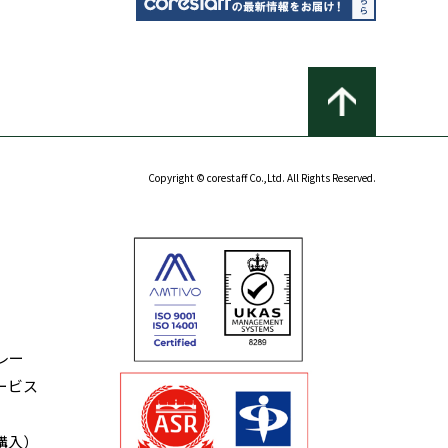
Copyright © corestaff Co.,Ltd. All Rights Reserved.
レー
ービス
購入）