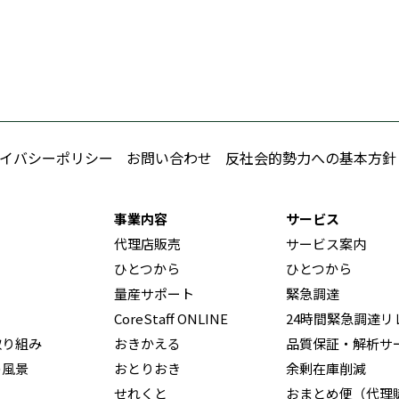
イバシーポリシー
お問い合わせ
反社会的勢力への基本方針
事業内容
サービス
代理店販売
サービス案内
ひとつから
ひとつから
量産サポート
緊急調達
CoreStaff ONLINE
24時間緊急調達リ
取り組み
おきかえる
品質保証・解析サ
の風景
おとりおき
余剰在庫削減
せれくと
おまとめ便（代理