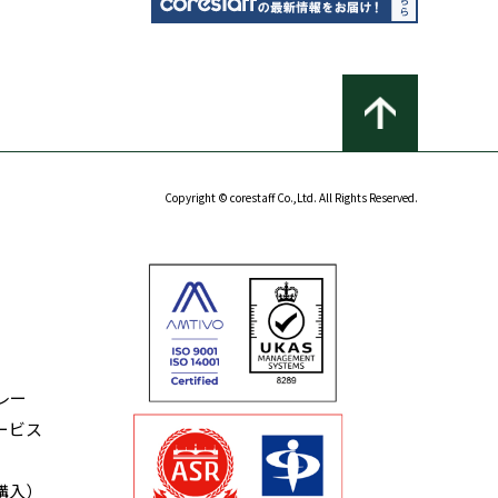
Copyright © corestaff Co.,Ltd. All Rights Reserved.
レー
ービス
購入）