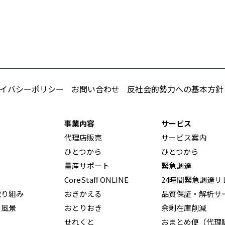
イバシーポリシー
お問い合わせ
反社会的勢力への基本方針
事業内容
サービス
代理店販売
サービス案内
ひとつから
ひとつから
量産サポート
緊急調達
CoreStaff ONLINE
24時間緊急調達リ
取り組み
おきかえる
品質保証・解析サ
の風景
おとりおき
余剰在庫削減
せれくと
おまとめ便（代理