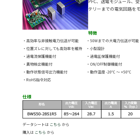
PFC、送電モジュール、
テリーまでの電気回路を
特徴
・高効率な非接触電力伝送が可能
・50Wまでの大電力伝送が可能
・位置ズレに対しても高効率を維持
・小型設計
・過電流保護機能付
・過電圧保護機能付
・異物検出機能付
・ON/OFF制御機能付
・動作状態信号出力機能付
・動作温度 -20℃ ～ +50℃
・RoHS指令対応
仕様
データシートは
こちら
から
購入は
こちら
から