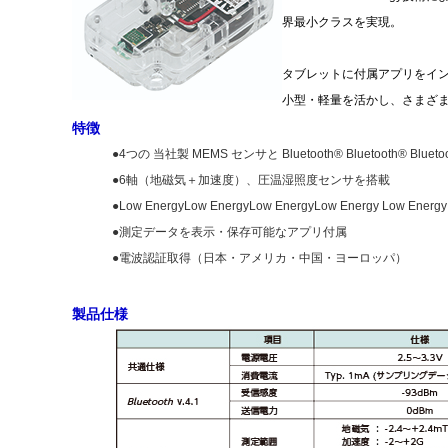
界最小クラスを実現。
タブレットに付属アプリをイ
小型・軽量を活かし、さまざま
特徴
●4つの 当社製 MEMS センサと Bluetooth® Bluetooth® Blu
●6軸（地磁気＋加速度）、圧温湿照度センサを搭載
●Low EnergyLow EnergyLow EnergyLow Energy Low
●測定データを表示・保存可能なアプリ付属
●電波認証取得（日本・アメリカ・中国・ヨーロッパ）
製品仕様