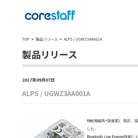
TOP
製品リリース
ALPS / UGWZ3AA001A
製品リリース
2017年09月07日
ALPS / UGWZ3AA001A
6
軸
(
地磁気
+
加速度
)
、気圧、温
した。
Bluetooth Low Energy
技術に