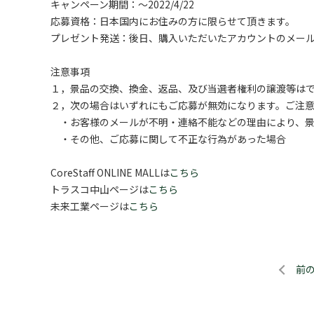
キャンペーン期間：～2022/4/22
応募資格：日本国内にお住みの方に限らせて頂きます。
プレゼント発送：後日、購入いただいたアカウントのメールア
注意事項
１，景品の交換、換金、返品、及び当選者権利の譲渡等は
２，次の場合はいずれにもご応募が無効になります。ご注
・お客様のメールが不明・連絡不能などの理由により、景
・その他、ご応募に関して不正な行為があった場合
CoreStaff ONLINE MALLは
こちら
トラスコ中山ページは
こちら
未来工業ページは
こちら
前