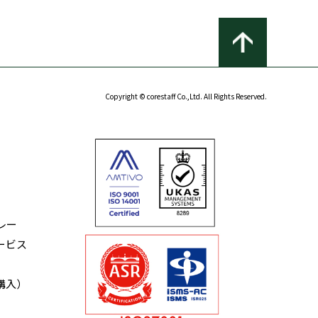
Copyright © corestaff Co.,Ltd. All Rights Reserved.
レー
ービス
購入）