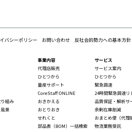
イバシーポリシー
お問い合わせ
反社会的勢力への基本方針
事業内容
サービス
代理店販売
サービス案内
ひとつから
ひとつから
量産サポート
緊急調達
CoreStaff ONLINE
24時間緊急調達リ
取り組み
おきかえる
品質保証・解析サ
の風景
おとりおき
余剰在庫削減
せれくと
おまとめ便（代理
部品表（BOM）一括検索
物流業務受託