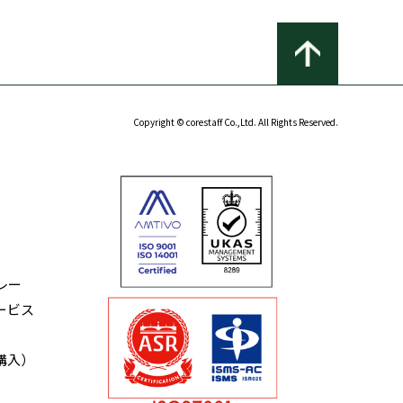
Copyright © corestaff Co.,Ltd. All Rights Reserved.
レー
ービス
購入）