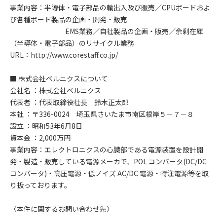
事業内容：半導体・電子部品の輸出入及び販売／CPUボードおよ
び各種ボード製品の企画・開発・販売
EMS業務／自社製品の企画・販売／余剰在庫
（半導体・電子部品）のリサイクル業務
URL：http://www.corestaff.co.jp/
■ 株式会社ベルニクスについて
会社名 ：株式会社ベルニクス
代表者 ：代表取締役社長 鈴木正太郎
本社 ：〒336-0024 埼玉県さいたま市南区根岸５－７－８
設立 ：昭和53年6月8日
資本金 ：2,000万円
事業内容：エレクトロニクスの心臓部である電源装置を設計開
発・製造・販売している電源メーカで、POL コンバータ(DC/DC
コンバータ)・高圧電源・低ノイズ AC/DC 電源・特注電源等を取
り扱っております。
〈本件に関するお問い合わせ先〉