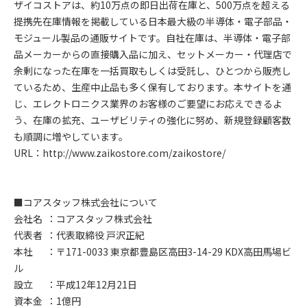
ザイコストアは、約10万点の即日出荷在庫と、500万点を超える
提携先在庫情報を掲載している日本最大級の半導体・電子部品・
モジュール製品の通販サイトです。自社在庫は、半導体・電子部
品メーカーからの直接購入品に加え、セットメーカー・代理店で
余剰になった在庫を一括買取もしくは受託し、ひとつから販売し
ているため、生産中止品も多く保有しております。本サイトを通
じ、エレクトロニクス業界のお客様のご要望にお応えできるよ
う、在庫の拡充、ユーザビリティの強化に努め、新規登録顧客数
も順調に増やしています。
URL：http://www.zaikostore.com/zaikostore/
■コアスタッフ株式会社について
会社名 ：コアスタッフ株式会社
代表者 ：代表取締役 戸沢正紀
本社 ：〒171-0033 東京都豊島区高田3-14-29 KDX高田馬場ビ
ル
設立 ：平成12年12月21日
資本金 ：1億円