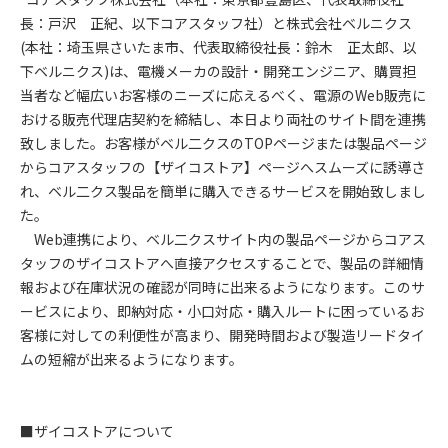
長：戸沢 正紀、以下コアスタッフ社）と株式会社ベルニクス
(本社：埼玉県さいたま市、代表取締役社長：鈴木 正太郎、以
下ベルニクス)は、電機メーカの設計・開発エンジニア、購買担
当者など幅広いお客様のニーズに応えるべく、電源のWeb販売に
おける販売代理店契約を締結し、本日より両社のサイト間を連携
致しました。お客様がベル二クスのTOPページまたは製品ページ
からコアスタッフの【ザイコストア】ページへスムーズに誘導さ
れ、ベル二クス製品を簡単に購入できるサービスを開始致しまし
た。
Web連携により、ベル二クスサイト内の製品ページからコアス
タッフのザイコストアへ直接アクセスすることで、製品の詳細情
報および在庫状況の確認が同時に出来るようになります。このサ
ービスにより、即納対応・小口対応・購入ルートに困っているお
客様に対しての利便性が高まり、開発時間および製造リードタイ
ムの短縮が出来るようになります。
■ザイコストアについて