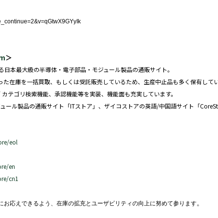
me_continue=2&v=qGtwX9GYyIk
om
＞
載する日本最大級の半導体・電子部品・モジュール製品の通販サイト。
った在庫を一括買取、もしくは受託販売しているため、生産中止品も多く保有して
 / カテゴリ検索機能、承認機能等を実装、機能面も充実しています。
ジュール製品の通販サイト「ITストア」、ザイコストアの英語/中国語サイト「CoreStaff
ore/eol
ore/en
ore/cn1
。
にお応えできるよう、在庫の拡充とユーザビリティの向上に努めて参ります