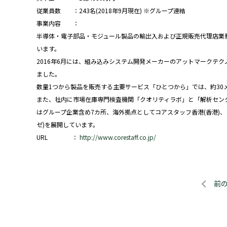
従業員数 ：243名(2018年9月現在) ※グループ連結
事業内容 ：
半導体・電子部品・モジュール製品の輸出入および正規販売代理店業
います。
2016年6月には、組み込みシステム開発メーカーのアットマークテク
ました。
数量1つから製品を販売する主要サービス「ひとつから」では、約30
また、社内に市場在庫専門検査機関「クオリティラボ」と「解析セン
はグループ企業含め7カ所、海外拠点としてコアスタッフ香港(香港)、
ゼ)を展開しています。
URL ：
http://www.corestaff.co.jp/
前