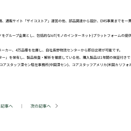
務、通販サイト「ザイコストア」運営の他、部品調達から設計、EMS事業までを一
ノをグループ企業とし、包括的なIoT(モノのインターネット)プラットフォームの提
メーカー、4万品種を在庫し、自社長野物流センターから即日出荷が可能です。
ター」を保有し、製品検査・解析を徹底している他、購入製品は1年間の保証付きで
コアスタッフ深セン駐在事務所(中国深セン)、コアスタッフアメリカ(米国カリフォ
の記事へ
｜
次の記事へ