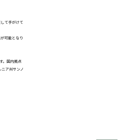
貫して手がけて
供が可能となり
す。国内拠点
ルニア州サンノ