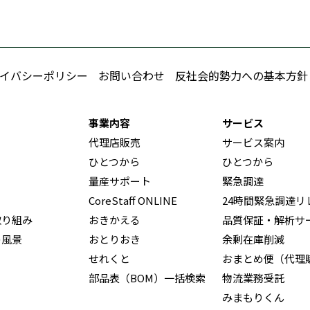
イバシーポリシー
お問い合わせ
反社会的勢力への基本方針
事業内容
サービス
代理店販売
サービス案内
ひとつから
ひとつから
量産サポート
緊急調達
CoreStaff ONLINE
24時間緊急調達リ
取り組み
おきかえる
品質保証・解析サ
の風景
おとりおき
余剰在庫削減
せれくと
おまとめ便（代理
部品表（BOM）一括検索
物流業務受託
みまもりくん