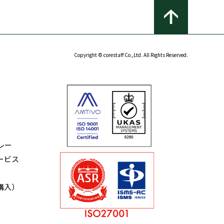
Copyright © corestaff Co.,Ltd. All Rights Reserved.
レー
ービス
購入）