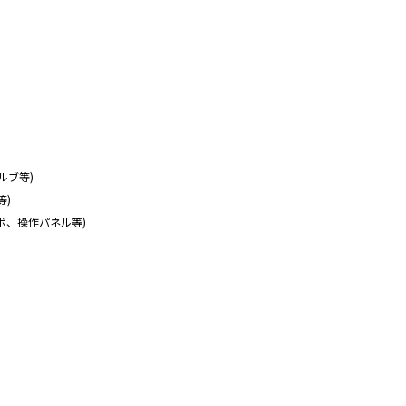
ルブ等)
等)
ボ、操作パネル等)