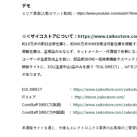
デモ
エリア通過
(
人数カウント動画
)
：
https://www.youtube.com/watch?ti
※＜ザイコストアについて：
https://www.zaikostore.c
約10万点の即日出荷在庫と、約680万点のWEB発注可能在庫を掲
掲載在庫は、正規品のみならず、セットメーカー・代理店で余剰にな
ユーザーの生産性向上を狙い、部品表(BOM)一括検索機能やスペック
姉妹サイトに、EOL(生産中止)品のみを扱う「EOL DIRECT」、IoTモ
があります。
EOL DIRECT ：
https://www.zaikostore.com/zaikost
ITストア ：
http://itstore.zaikostore.com/
CoreStaff DIRECT(英語) ：
https://www.zaikostore.com/zaikost
CoreStaff DIRECT(中国語) ：
https://www.zaikostore.com/zaikost
本通販サイトを通じ、今後もエレクトロニクス業界のお客様のご要望