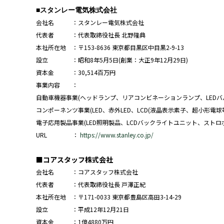
■スタンレー電気株式会社
会社名 ：スタンレー電気株式会社
代表者 ：代表取締役社長 北野隆典
本社所在地 ：〒153-8636 東京都目黒区中目黒2-9-13
設立 ：昭和8年5月5日(創業：大正9年12月29日)
資本金 ：30,514百万円
事業内容 ：
自動車機器事業(ヘッドランプ、リアコンビネーションランプ、LEDバ
コンポーネンツ事業(LED、赤外LED、LCD(液晶表示素子、超小形電球
電子応用製品事業(LED照明製品、LCDバックライトユニット、ストロ
URL ：
https://www.stanley.co.jp/
■コアスタッフ株式会社
会社名 ：コアスタッフ株式会社
代表者 ：代表取締役社長 戸澤正紀
本社所在地 ：〒171-0033 東京都豊島区高田3-14-29
設立 ：平成12年12月21日
資本金 ：1億4880万円