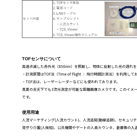
TOF
センサについて
高速点滅した赤外光（850nm）を照射し、物体に反射した光の遅れ
・計測原理はTOF法（Time of Flight ： 飛行時間計測法）を利用し
・TOF法は、レーザーレーダーなどにも使われております。
真夏の炎天下でも3次元測定が可能な距離画像カメラです。このイメー
です。
使用用途
人流マーケティング(人流カウント)、人流追尾(動線追跡)、セキュリテ
見守り介護(人検知)、公共機関やゲートの人員カウンタ、倉庫等の