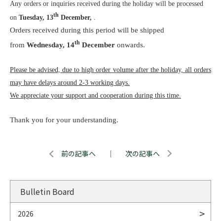
Any orders or inquiries received during the holiday will be processed
th
on
Tuesday, 13
December,
.
Orders received during this period will be shipped
th
from
Wednesday, 14
December
onwards.
Please be advised, due to high order volume after the holiday, all orders
may have delays around 2-3 working days.
We appreciate your support and cooperation during this time.
Thank you for your understanding.
前の記事へ
｜
次の記事へ
Bulletin Board
2026