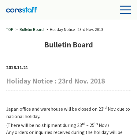
TOP
Bulletin Board
Holiday Notice : 23rd Nov. 2018
Bulletin Board
2018.11.21
Holiday Notice : 23rd Nov. 2018
rd
Japan office and warehouse will be closed on 23
Nov. due to
national holiday.
rd
th
(There will be no shipment during 23
~ 25
Nov.)
Any orders or inquiries received during the holiday will be