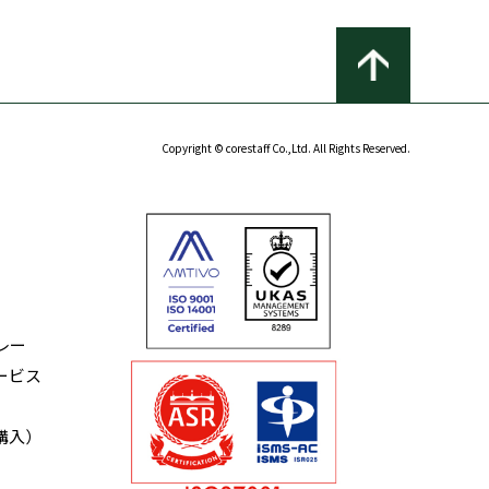
Copyright © corestaff Co.,Ltd. All Rights Reserved.
レー
ービス
購入）