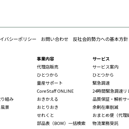
イバシーポリシー
お問い合わせ
反社会的勢力への基本方針
事業内容
サービス
代理店販売
サービス案内
ひとつから
ひとつから
量産サポート
緊急調達
CoreStaff ONLINE
24時間緊急調達リ
取り組み
おきかえる
品質保証・解析サ
の風景
おとりおき
余剰在庫削減
せれくと
おまとめ便（代理
部品表（BOM）一括検索
物流業務受託