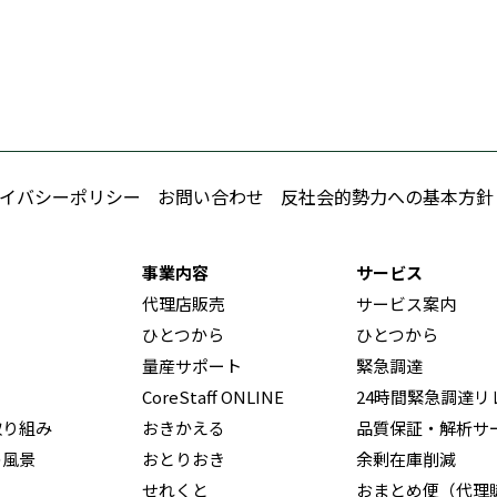
イバシーポリシー
お問い合わせ
反社会的勢力への基本方針
事業内容
サービス
代理店販売
サービス案内
ひとつから
ひとつから
量産サポート
緊急調達
CoreStaff ONLINE
24時間緊急調達リ
取り組み
おきかえる
品質保証・解析サ
の風景
おとりおき
余剰在庫削減
せれくと
おまとめ便（代理