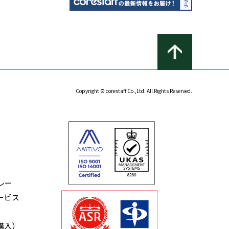
Copyright © corestaff Co.,Ltd. All Rights Reserved.
レー
ービス
購入）