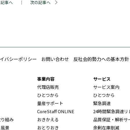
の記事へ
｜
次の記事へ
イバシーポリシー
お問い合わせ
反社会的勢力への基本方針
事業内容
サービス
代理店販売
サービス案内
ひとつから
ひとつから
量産サポート
緊急調達
CoreStaff ONLINE
24時間緊急調達リ
取り組み
おきかえる
品質保証・解析サ
の風景
おとりおき
余剰在庫削減