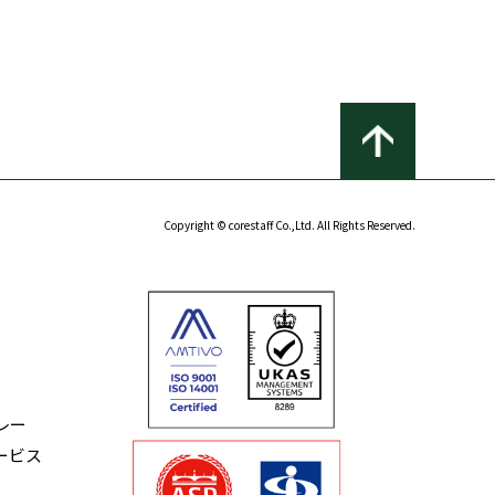
Copyright © corestaff Co.,Ltd. All Rights Reserved.
レー
ービス