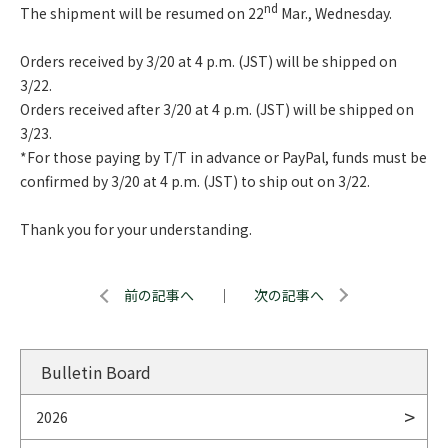
nd
The shipment will be resumed on 22
Mar., Wednesday.
Orders received by 3/20 at 4 p.m. (JST) will be shipped on
3/22.
Orders received after 3/20 at 4 p.m. (JST) will be shipped on
3/23.
*For those paying by T/T in advance or PayPal, funds must be
confirmed by 3/20 at 4 p.m. (JST) to ship out on 3/22.
Thank you for your understanding.
前の記事へ
｜
次の記事へ
Bulletin Board
2026