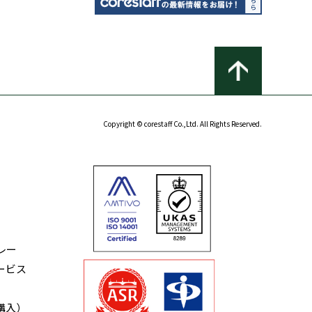
Copyright © corestaff Co.,Ltd. All Rights Reserved.
レー
ービス
購入）