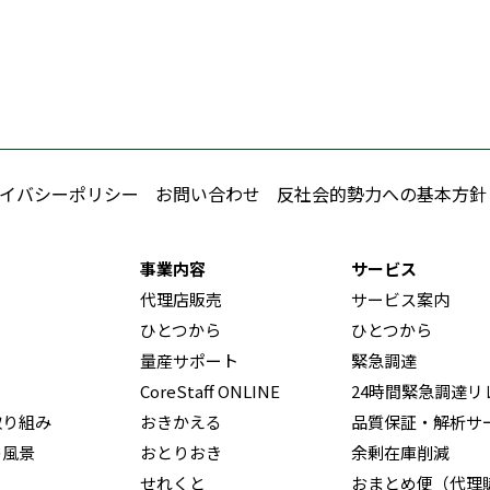
イバシーポリシー
お問い合わせ
反社会的勢力への基本方針
事業内容
サービス
代理店販売
サービス案内
ひとつから
ひとつから
量産サポート
緊急調達
CoreStaff ONLINE
24時間緊急調達リ
取り組み
おきかえる
品質保証・解析サ
の風景
おとりおき
余剰在庫削減
せれくと
おまとめ便（代理