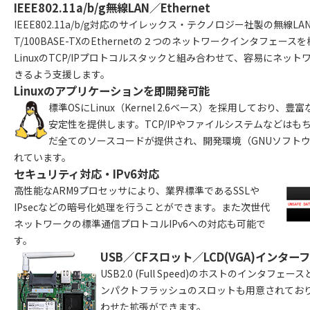
IEEE802.11a/b/g無線LAN／Ethernet
IEEE802.11a/b/g対応のサイレックス・テクノロジー社製の無線LA
T/100BASE-TXのEthernetの２つのネットワークインタフェー
LinuxのTCP/IPプロトコルスタックと組み合わせて、容易にネッ
きるよう支援します。
Linuxのアプリケーションを即開発可能
標準OSにLinux（Kernel 2.6ベース）を採用しており
安定性を提供します。TCP/IPやファイルシステムなどは
だ全てのソースコードが提供され、開発環境（GNUソフト
れています。
セキュリティ対応・IPv6対応
高性能なARM9プロセッサにより、業界標準であるSSLや
IPsecなどの暗号化処理を行うことができます。また次世代
ネットワークの標準通信プロトコルIPv6への対応も可能で
す。
USB／CFスロット／LCD(VGA)インター
USB2.0 (Full Speed)のホストのインタ
ンパクトフラッシュのスロットも用意されてお
わせた拡張ができます。