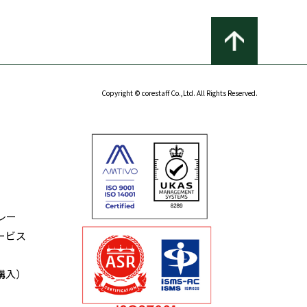
Copyright © corestaff Co.,Ltd. All Rights Reserved.
レー
ービス
購入）