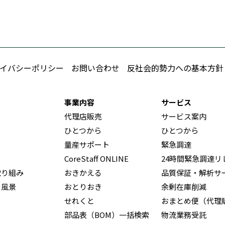
イバシーポリシー
お問い合わせ
反社会的勢力への基本方針
事業内容
サービス
代理店販売
サービス案内
ひとつから
ひとつから
量産サポート
緊急調達
CoreStaff ONLINE
24時間緊急調達リ
取り組み
おきかえる
品質保証・解析サ
の風景
おとりおき
余剰在庫削減
せれくと
おまとめ便（代理
部品表（BOM）一括検索
物流業務受託