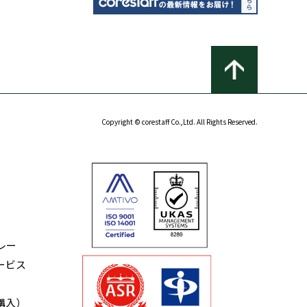
Copyright © corestaff Co.,Ltd. All Rights Reserved.
レー
ービス
購入）