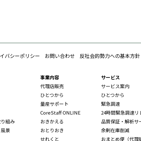
イバシーポリシー
お問い合わせ
反社会的勢力への基本方針
事業内容
サービス
代理店販売
サービス案内
ひとつから
ひとつから
量産サポート
緊急調達
CoreStaff ONLINE
24時間緊急調達リ
取り組み
おきかえる
品質保証・解析サ
の風景
おとりおき
余剰在庫削減
せれくと
おまとめ便（代理