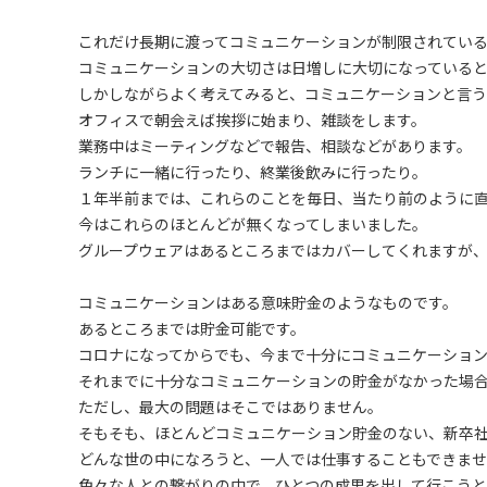
これだけ長期に渡ってコミュニケーションが制限されている
コミュニケーションの大切さは日増しに大切になっている
しかしながらよく考えてみると、コミュニケーションと言
オフィスで朝会えば挨拶に始まり、雑談をします。
業務中はミーティングなどで報告、相談などがあります。
ランチに一緒に行ったり、終業後飲みに行ったり。
１年半前までは、これらのことを毎日、当たり前のように
今はこれらのほとんどが無くなってしまいました。
グループウェアはあるところまではカバーしてくれますが
コミュニケーションはある意味貯金のようなものです。
あるところまでは貯金可能です。
コロナになってからでも、今まで十分にコミュニケーション
それまでに十分なコミュニケーションの貯金がなかった場
ただし、最大の問題はそこではありません。
そもそも、ほとんどコミュニケーション貯金のない、新卒
どんな世の中になろうと、一人では仕事することもできま
色々な人との繋がりの中で、ひとつの成果を出して行こうと