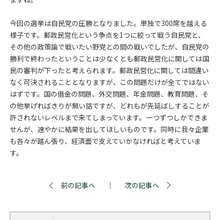
今回の選挙は自民党の圧勝となりました。単独で300席を越える
様子です。郵政民営化という争点を1つに絞って戦う自民党と、
その他の政策論で戦いたい野党との間の戦いでしたが、自民党の
勝利で終わったということは少なくとも郵政民営化に関しては国
民の審判が下ったと考えられます。郵政民営化に関しては間違い
なく可決されることとなりますが、この問題だけが全てではない
はずです。国の借金の問題、外交問題、年金問題、教育問題、そ
の他挙げればきりが無い話ですが、どれもが先延ばしすることが
許されないレベルまで来てしまっています。一つずつしかできま
せんが、速やかに結果を出してほしいものです。同時に我々企業
も各々が踏ん張り、経済面で支えていかなければと考えていま
す。
前の記事へ
｜
次の記事へ