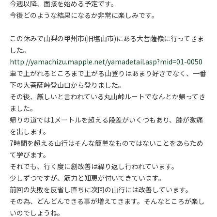
今週以降、面接を始める予定です。
今後どのような結果になるか非常に楽しみです。
この休みで山梨の甲州市(旧塩山市)にある大菩薩嶺に行ってきま
した。
http://yamachizu.mapple.net/yamadetail.asp?mid=01-0050
車で上がれるところまで上がる山登りはあまり好きでなく、一番
下の大菩薩峠登山口から登りました。
その後、厳しいと言われている丸山峠ルートでなんとか帰ってき
ました。
帰りの道では1メートルを超える段差がいくつもあり、膝が激痛
を出します。
7時間を超える山行はそんな簡単なものではないことをあらため
て学びます。
それでも、行く度に創改善は繰り返し行われています。
少しずつですが、筋力と知恵が付いてきています。
前回の失敗を反省し直ちに次回の山行には改善しています。
その為、どんどんできる事が増えてきます。そんなところが楽し
いのでしょうね。