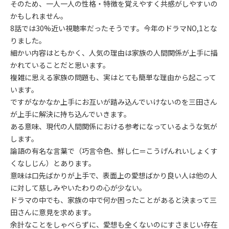
そのため、一人一人の性格・特徴を覚えやすく共感がしやすいの
かもしれません。
8話では30%近い視聴率だったそうです。今年のドラマNO,1とな
りました。
細かい内容はともかく、人気の理由は家族の人間関係が上手に描
かれていることだと思います。
複雑に思える家族の問題も、実はとても簡単な理由から起こって
います。
ですがなかなか上手にお互いが踏み込んでいけないのを三田さん
が上手に解決に持ち込んでいきます。
ある意味、現代の人間関係における参考になっているような気が
します。
論語の有名な言葉で（巧言令色、鮮し仁＝こうげんれいしょくす
くなしじん）とあります。
意味は口先ばかりが上手で、表面上の愛想ばかり良い人は他の人
に対して慈しみやいたわりの心が少ない。
ドラマの中でも、家族の中で何か困ったことがあると決まって三
田さんに意見を求めます。
余計なことをしゃべらずに、愛想も全くないのにすさまじい存在