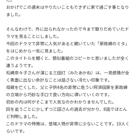
おかげでこの週末はやりたいこともできずに家で過ごす事となり
ました。
そんなわけで、外に出られなかったので今まで取りだめていたド
ラマを見ることにしました。
今回のドラマで非常に人気があると聞いていた「家政婦のミタ」
をはじめから一気に見ました。
このタイトルを聞くと、類似番組のコピーかと思いましたが全く
違うようです。
松嶋奈々子さんが演じる三田灯（みたあかね）は、一見感情が全
く表面に出ない余計なことは話さない冷たい印象です。
母親を亡くした、父と子供4名の非常に危うい阿須田家を家政婦
の立場から巧妙な手口で良い方向に導いていくのです。
初めの内は何がそこまで人気なのかわかりませんでした。
回を追うごとに少しずつ三田さんの過去が分かり、8話でほとん
ど判明しました。
このドラマの特徴は、登場人物が非常に少ないことです。10人く
らいです。