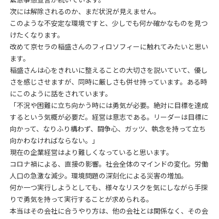
次には解除されるのか、まだ状況が見えません。
このような不安定な環境ですと、少しでも何か確かなものを見つ
けたくなります。
改めて京セラの稲盛さんのフィロソフィーに触れてみたいと思い
ます。
稲盛さんは心をきれいに整えることの大切さを説いていて、優し
さを感じさせますが、同時に厳しさも併せ持っています。ある時
にこのように話をされています。
「不況や困難に立ち向かう時には勇気が必要。絶対に目標を達成
するという気概が必要だ。経営は意志である。リーダーは目標に
向かって、なりふり構わず、闘争心、ガッツ、執念を持って立ち
向かわなければならない。」
現在の企業経営はより難しくなっていると思います。
コロナ禍による、直接の影響。社会全体のマインドの変化。労働
人口の急激な減少。環境問題の深刻化による災害の増加。
何か一つ実行しようとしても、様々なリスクを気にしながら手探
りで勇気を持って実行することが求められる。
本当はその会社に合うやり方は、他の会社とは関係なく、その会