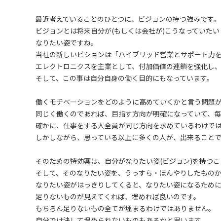
最近考えていることのひとつに、ビジョンの持つ強みです。
ビジョンとは将来自分が(もしくは会社が)こうなっていたい
なりたい姿ですね。
当社の新しいビションは「ハイブリッド営業とサポート力
エレクトロニクスを主業として、付加価値の連鎖を強化し
そして、この事は自分自身の働く目的にもなっています。
働くモチベーションをどのように高めていくかと言う問題
同じく働くのであれば、
目指す方向が明確になっていて、
毎
確かに、仕事をする人全員が同じ方向を求めているわけで
しかしながら、思っている以上に多くの人が、出来ること
そのための特効薬は、自分がなりたい姿(ビジョン)を持つ
そして、そのなりたい姿を、うっすら・ぼんやりしたもの
なりたい姿がはっきりしてくると、なりたい姿になるため
足りないものが見えてくれば、埋めれば良いのです。
もちろん足りないもの全てが埋まるわけではありません。
自分では決して埋められないものもあるかと思います。