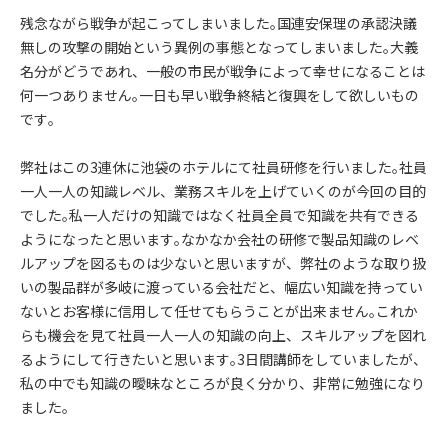
残念ながら戦争が起こってしまいました｡国連安保理の承認決議
無しの攻撃の開始という異例の事態となってしまいました｡大義
名分がどうであれ、一般の市民が戦争によって幸せになることは
何一つありません｡一日も早い戦争終結と復興をして欲しいもの
です｡
弊社はこの3連休に池袋のホテルにて社員研修を行いました｡社員
一人一人の知識レベル、業務スキルを上げていくのが今回の目的
でした｡私一人だけの知識ではなく社員全員で知識を共有できる
ようになったと思います｡なかなか会社の研修で製品知識のレベ
ルアップを図るものは少ないと思いますが、弊社のような取り扱
いの製品群が多岐に渡っている会社だと、幅広い知識を持ってい
ないとお客様に信用して任せてもらうことが出来ません｡これか
らも機会を見て社員一人一人の知識の向上、スキルアップを図れ
るようにして行きたいと思います｡3日間講師をしていましたが、
私の中でも知識の曖昧なところが良く分かり、非常に勉強になり
ました｡