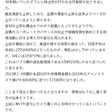
30年続いていたデフレに終止符が打たれる可能性が出てきまし
た。
最低賃金も上昇しており、企業の賃金の上昇も従来よりぺーズが
上がっているように見えます。
金利の上昇も機会をうかがう局面に入ってきたようです。
企業のコーポレートガバナンスの向上や設備投資を始めとする投
資活動に対する考え方の変化も見られます。
上記の要因に加えて、東証の様々な改革も相まって、日経平均は
年初に2万5000円ほどだったものが、現在は少し下がっています
が、6月には3万4千円に迫りました。
これはバブル期の過去最高値である3万8915円にかなり近づいた
と言えます。
2023年1~3月期の名目GDPの年換算金額も2015年のアベノミク
スで掲げた600兆円に近づく572兆円となりました。
ここまで見ると良かったなとなりますが、実態はもう少し違う見
方が出来そうです。
上記に挙げた変化にたどり着くのに30年かかっているということ
です。