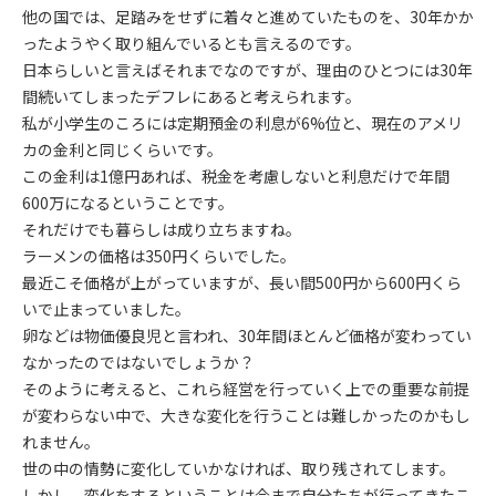
他の国では、足踏みをせずに着々と進めていたものを、30年かか
ったようやく取り組んでいるとも言えるのです。
日本らしいと言えばそれまでなのですが、理由のひとつには30年
間続いてしまったデフレにあると考えられます。
私が小学生のころには定期預金の利息が6%位と、現在のアメリ
カの金利と同じくらいです。
この金利は1億円あれば、税金を考慮しないと利息だけで年間
600万になるということです。
それだけでも暮らしは成り立ちますね。
ラーメンの価格は350円くらいでした。
最近こそ価格が上がっていますが、長い間500円から600円くら
いで止まっていました。
卵などは物価優良児と言われ、30年間ほとんど価格が変わってい
なかったのではないでしょうか？
そのように考えると、これら経営を行っていく上での重要な前提
が変わらない中で、大きな変化を行うことは難しかったのかもし
れません。
世の中の情勢に変化していかなければ、取り残されてします。
しかし、変化をするということは今まで自分たちが行ってきたこ