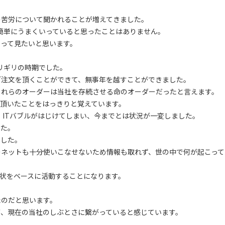
の苦労について聞かれることが増えてきました。
、簡単にうまくいっていると思ったことはありません。
って見たいと思います。
ギリギリの時期でした。
ご注文を頂くことができて、無事年を越すことができました。
これらのオーダーは当社を存続させる命のオーダーだったと言えます。
頂いたことをはっきりと覚えています。
、ITバブルがはじけてしまい、今までとは状況が一変しました。
した。
ました。
ーネットも十分使いこなせないため情報も取れず、世の中で何が起こって
状をベースに活動することになります。
たのだと思います。
が、現在の当社のしぶとさに繋がっていると感じています。