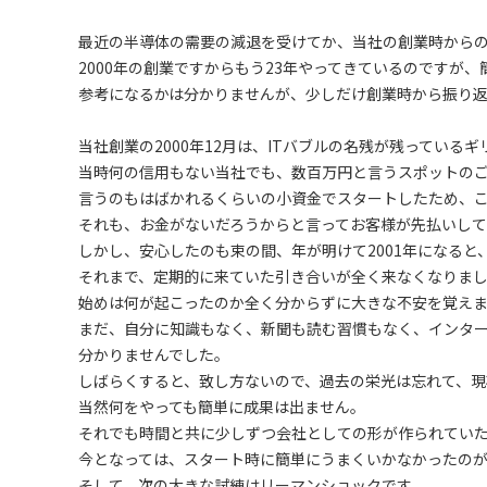
最近の半導体の需要の減退を受けてか、当社の創業時から
2000年の創業ですからもう23年やってきているのですが
参考になるかは分かりませんが、少しだけ創業時から振り返
当社創業の2000年12月は、ITバブルの名残が残っている
当時何の信用もない当社でも、数百万円と言うスポットの
言うのもはばかれるくらいの小資金でスタートしたため、
それも、お金がないだろうからと言ってお客様が先払いして
しかし、安心したのも束の間、年が明けて2001年になると
それまで、定期的に来ていた引き合いが全く来なくなりま
始めは何が起こったのか全く分からずに大きな不安を覚え
まだ、自分に知識もなく、新聞も読む習慣もなく、インタ
分かりませんでした。
しばらくすると、致し方ないので、過去の栄光は忘れて、現
当然何をやっても簡単に成果は出ません。
それでも時間と共に少しずつ会社としての形が作られてい
今となっては、スタート時に簡単にうまくいかなかったの
そして、次の大きな試練はリーマンショックです。