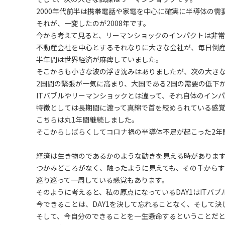
2000年代前半は携帯電話や家電を中心に確実に半導体の
それが、一変したのが2008年です。
今から考えて見ると、リーマンショックのインパクトは非常
不動産会社を中心とするそれなりに大きな会社が、毎日倒
半年間は世界経済が麻痺していました。
そこからも小さな波の浮き沈みはありましたが、次の大きな
2国間の緊張が一気に高まり、大国である2国の需要の低下
ITバブルやリーマンショックとは違って、それ自体のイン
特徴としては長期間に渡って真綿で首を絞められている感覚
こちらは丸1年間継続しました。
そこからしばらくしてコロナ禍の半導体不足が起こった2年
経済は生き物のであるかのような動きを見える時がありま
つかみどころがなく、触ったように見えても、その手から
巡り巡って一周している感覚もあります。
そのように考えると、私の原点になっているDAY1はITバ
今できることは、DAY1を決して忘れることなく、そして決
そして、今自分のできることを一生懸命するということだ