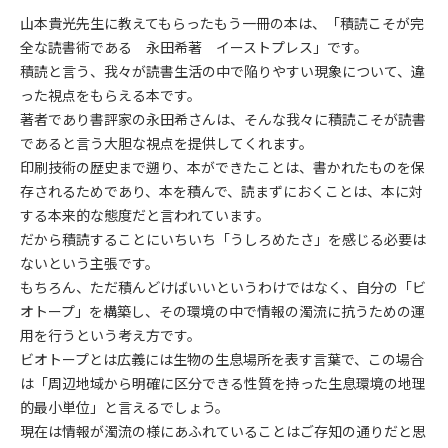
山本貴光先生に教えてもらったもう一冊の本は、「積読こそが完
全な読書術である 永田希著 イーストプレス」です。
積読と言う、我々が読書生活の中で陥りやすい現象について、違
った視点をもらえる本です。
著者であり書評家の永田希さんは、そんな我々に積読こそが読書
であると言う大胆な視点を提供してくれます。
印刷技術の歴史まで遡り、本ができたことは、書かれたものを保
存されるためであり、本を積んで、読まずにおくことは、本に対
する本来的な態度だと言われています。
だから積読することにいちいち「うしろめたさ」を感じる必要は
ないという主張です。
もちろん、ただ積んどけばいいというわけではなく、自分の「ビ
オトープ」を構築し、その環境の中で情報の濁流に抗うための運
用を行うという考え方です。
ビオトープとは広義には生物の生息場所を表す言葉で、この場合
は「周辺地域から明確に区分できる性質を持った生息環境の地理
的最小単位」と言えるでしょう。
現在は情報が濁流の様にあふれていることはご存知の通りだと思