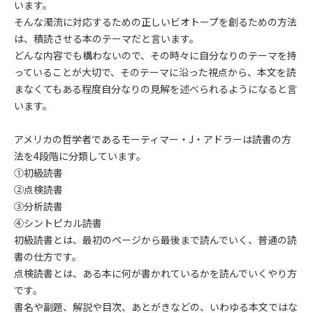
います。
そんな濁流に対応するための正しいビオトープを創るための方法
は、積読させる本のテーマだと言います。
どんな内容でも構わないので、その時々に自分なりのテーマを持
っていることが大切で、そのテーマに沿った視点から、本文を読
まなくてもある程度自分なりの見解を述べられるようになると言
います。
アメリカの哲学者であるモーティマー・J・アドラーは読書の方
法を4段階に分類しています。
①初級読書
②点検読書
③分析読書
④シントピカル読書
初級読書とは、最初のページから最後まで読んでいく、普通の読
書の仕方です。
点検読書とは、ある本に何が書かれているかを読んでいくやり方
です。
書名や副題、解説や目次、あとがきなどの、いわゆる本文ではな