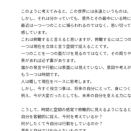
このように考えてみると、この世界には永遠というものは、
しかし、それは分かっていても、意外とその最中にいる時
最近は一つ一つのことに捕らわれるのではなく、思い切っ
感しています。
これは俯瞰すると言えると思いますが、俯瞰するには二つ
一つは現在を立体と言う空間で捉えることです。
一つのことを一つの面だけを見るのではなくて、その周り
表があれば必ず裏があります。
誰かの発言や行動には表面には見えていない、意図や考え
もう一つは時間です。
人は概して現在をベースに思考します。
しかし、今すぐ役立つ事は、将来の自分にとって、身につ
例え、今が大変だったとしても、未来の自分を支える力に
こうして、時間と空間の感覚で俯瞰的に見えるようになる
自分を客観的に捉え、今何を考えているか？
何がしたくて今自分は行動をしているのか？
意外と自分ではわからないものです。