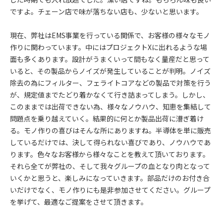
ですよ。チェーン店で味が落ちない店も、少ないと思います。
現在、弊社はEMS事業を行っている関係で、お客様の様々なモノ
作りに関わっています。中にはプロジェクトXに出れるような場
面も多くあります。設計がうまくいって間もなく量産だと思って
いると、その製品からノイズが発生していることが判明。ノイズ
除去の為にフィルター、フェライトコアなどの製品で対策を行う
が、規定値までたどり着かなくて行き詰まってしまう。しかし、
このままでは出荷できない為、様々なノウハウ、知恵を集結して
問題点を乗り越えていく。結果的に何とか製品出荷に漕ぎ着け
る。モノ作りの喜びはそんな所にありますね。半導体を単に販売
しているだけでは、決して得られない喜びであり、ノウハウであ
ります。色々なお客様から様々なことを教えて頂いております。
それら全てが弊社の、そして我々グループの血となり肉となって
いくかと思うと、楽しみになっていきます。部品だけのお付き合
いだけでなく、モノ作りにも是非参加させてください。グループ
を挙げて、最適なご提案をさせて頂きます。