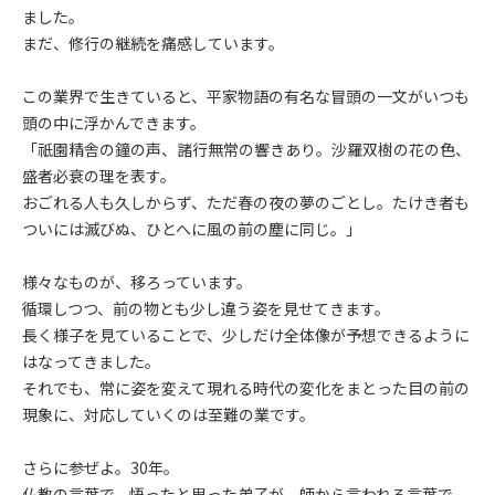
ました。
まだ、修行の継続を痛感しています。
この業界で生きていると、平家物語の有名な冒頭の一文がいつも
頭の中に浮かんできます。
「祇園精舎の鐘の声、諸行無常の響きあり。沙羅双樹の花の色、
盛者必衰の理を表す。
おごれる人も久しからず、ただ春の夜の夢のごとし。たけき者も
ついには滅びぬ、ひとへに風の前の塵に同じ。」
様々なものが、移ろっています。
循環しつつ、前の物とも少し違う姿を見せてきます。
長く様子を見ていることで、少しだけ全体像が予想できるように
はなってきました。
それでも、常に姿を変えて現れる時代の変化をまとった目の前の
現象に、対応していくのは至難の業です。
さらに参ぜよ。30年。
仏教の言葉で、悟ったと思った弟子が、師から言われる言葉で