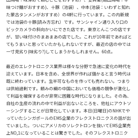
味つけ麺がおすすめ)、十豚（池袋）、中本(池袋：いわずと知れ
た蒙古タンメンがおすすめ）の4軒に行っています。この内新規
では池袋の十豚(読み方忘れ）です。サンシャイン通り入り口の
ビックカメラの斜向かいにできた店です。東京とんこつの店です
が、甘い味付けのまあまあの店でした。これが10年前であればと
てもうまいと思っていたかもしれないですが、最近の店の中では
一寸見劣り(味劣り?)してしまうかもしれません。60点。
最近のエレクトロニクス業界は様々な分野で急速に変化の時代を
迎えています。日本を含め、全世界が作れば儲かると言う時代は
既に終わっています。生半可なものを作っても売れない。つまり
は供給過剰です。頼みの綱の中国においても価格の競争が激化し
て利益を確保するのが非常に困難な時代になりました。その為、
自社の生産の流れの中で利益が出ないところを、他社にアウトソ
ーシングすることが日常化しています。本日(日曜日)のNHKでや
っていたシンガポールのEMS企業のフレクストロニクスの話が出
ていました。ついにアメリカのソレクトロンを抜いてEMS企業売
上NO,1になっていることは驚きでした。そのフレクストロニク