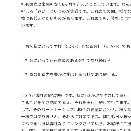
社も設立以来間もなく6ヶ月を迎えようとしています。なん
むしろ「速い」というのが実感です。これまでの間、様々
物にも代えがたいものがあります。これまでも、弊社には
います。
．お客様にとって中核（CORE）となる会社（STAFF）で
．社会にとって存在意義のある会社であり続ける。
．社員の創造力を豊かに伸ばせる会社であり続ける。
上3点が弊社の経営方針です。特に1番が現在注力して遂行
きることを突き詰めて考え、それを実行し続けて行きます
して、そのパートナーシップは時代の要望に合わせ、様々
一様ではありません。それらに対応する為、弊社も日々様々
ウハウを今度は弊社なりにリンクさせていき、お客様にご
と、弊社はお客様に育てられている部分が本当に多いことを