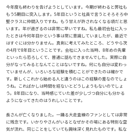
今年度も終わりを告げようとしています。今期が終わると弊社も
もう5期目に突入します。5年目というと社員で言うとそろそろ中
堅クラスに仲間入りですね。もう甘えが許されなくなる頃だと思
います。年が過ぎるのは非常に早いですね。私も最初会社に入っ
たときは今何年目かという事は常に意識していましたが、最近で
はすぐには分かりません。真剣に考えてみたところ、どうやら次
の4月で8年目ということです。会社に入った当時、8年めの先輩
といったら恐ろしくて、普通に話もできませんでした。実際に自
分がなってみるとなんてことはないですね。何にも自分は変わっ
ていませんが、いろいろな経験を積むことができたのは確かで
す。新しくこれから始める人と違うのはこの経験の差なのでしょ
うね。こればかしは時間を経ないとどうしようもないのでしょ
う。8年目になり、当時感じていた差が少しづつ自分にも分かる
ようになってきたのはうれしいことです。
長さんが亡くなりました。一踊る大走査線のファンとしては非常
に残念です。いかりやさんがいるとなぜかその場にある特別な空
気が流れ、同じことをしていても興味深く見れたものです。私な