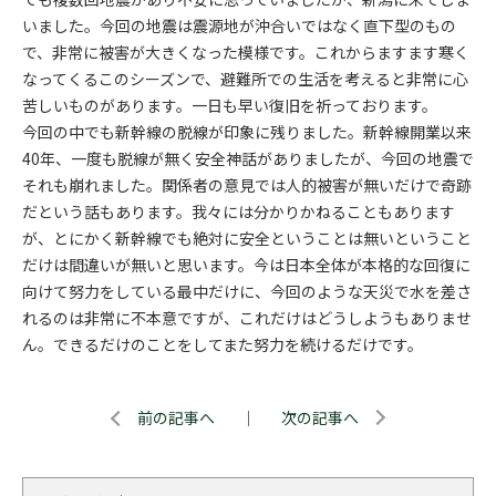
いました。今回の地震は震源地が沖合いではなく直下型のもの
で、非常に被害が大きくなった模様です。これからますます寒く
なってくるこのシーズンで、避難所での生活を考えると非常に心
苦しいものがあります。一日も早い復旧を祈っております。
今回の中でも新幹線の脱線が印象に残りました。新幹線開業以来
40年、一度も脱線が無く安全神話がありましたが、今回の地震で
それも崩れました。関係者の意見では人的被害が無いだけで奇跡
だという話もあります。我々には分かりかねることもあります
が、とにかく新幹線でも絶対に安全ということは無いということ
だけは間違いが無いと思います。今は日本全体が本格的な回復に
向けて努力をしている最中だけに、今回のような天災で水を差さ
れるのは非常に不本意ですが、これだけはどうしようもありませ
ん。できるだけのことをしてまた努力を続けるだけです。
前の記事へ
｜
次の記事へ