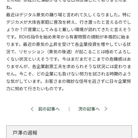
ね。
最近はデジタル景気の踊り場と言われて久しくなりました。特に
デジカメが大体各家庭に普及を終え、行き渡ったと言えるのでし
ょうか？IT産業にしてみると厳しい環境が訪れてきたと言えそう
です。ROHS指令を始め来年から有害物質の規制が本格的に始ま
ります。最近の景気の上昇を受けて各企業投資を増やしている状
況で、リセッション（景気の後退）が起こることは極めてよろし
くない状況といえそうです。今はまだまだそこまでの危機感はあ
りませんが、各企業創意工夫を求められそうな状況には変わりま
せん。今こそ、どの企業にも負けない努力を試される時期のよう
な気がしています。お客さまの微妙な信号を逃さずに日々企業努
力に努めて行きたいものです。
前の記事へ
｜
次の記事へ
戸澤の週報