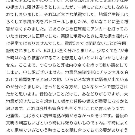
の棚の方に駆け寄ろうとしましたが、一緒にいた方にたしなめら
れてしまいました。それほど大きな地震でした。地震発生後しば
らくして事務所内をパトロールしましたが、幸いなことに全く被
害がなくすみました。おあらかじめ在庫棚にアンカーを打ってお
いたのは大いに正解でした。実際に地震のときに見た棚の揺れ方
は尋常ではありませんでした。震度5までは問題ないことが今回
証明されましたが、6以上は全く分かりません。少なくても7が来
た時はかなり被害がでることを想定しないといけないかもしれま
せん。ここまで、つらつらと弊社内の全くを持って狭い話をして
しまい、申し訳ございません。地震発生後NHKにチャンネルを合
わせて確認をすると思いの他、いろいろな方面に影響が出ている
のが分かりました。きっと色々な方が、色々なシーンで苦労され
たかと思います。普段ないことだけに、あなどりがちですが、大
地震が起きたことを想定して様々な普段の備えが重要になるかと
思います。これは会社も家庭でも全く同じことが言えそうです。
地震後、しばらくは携帯電話が繋がらなかったそうです。普段の
文明の利器もいざという時には頼りないものですね。平時によく
よく家族でいざという時のことを話し合っておく必要がありそう