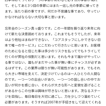
て、そしてあと3つ目の季節にはまた一巡し元の季節に帰ってき
ます。当たり前の事ですが、何だか不思議な事であり、守ってい
かなければならない大切な事と思います。
忘年会のシーズン真っ盛りです。この一年間を振り返り来年に向
けて新たな決意固めております。これまでもそうでしたが、来年
はより他社はまねができない、「コアスタッフにしかできない日
本で唯一のサービス」にこだわって行きたいと思います。お客様
のためになると信じた事は多少のリスクを払ってでもトライして
行くのが弊社の役割だと思います。それも今まで誰かがやってい
る事ではない、誰もがまだやった事が無い事にチャンスが必ずあ
るはずです。この業界は限りが無い可能性があります。でもそれ
ら大きい市場を支えて、決定づけているのは一人ひとりの人間な
のです。一つ一つの出会いがあり、一つ一つの話し合いの中でお
互いが何かを感じ合い、それらが大きな形へと変貌を遂げること
があるからこの仕事は興味が尽きないと思います。次なるステー
ジを目指し、毎日毎日を大切に過ごし、力を少しづつ溜めていく
必要があります。そうすれば2007年が手招きをして迎えてくれる