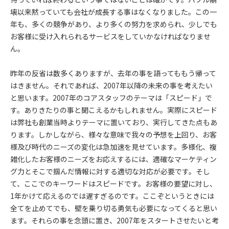
壊以来黙っていても会社が成長する事はなくなりました。この一
年も、多くの競争があり、より多くの努力を求められ、少しでも
お客様に受け入れられるサービスをしていかなければなりませ
ん。
昨年の反省は数多くありますが、去年の事を語ってももう帰って
はきません。それであれば、2007年以降の未来の事を考えたい
と思います。2007年のコアスタッフのテーマは「スピード」で
す。ありきたりの事と聞こえるかもしれません。実際にスピード
は弊社も創業当時よりテーマに置いており、実行してきた点もあ
ります。しかしながら、様々な意味で我々の予想を上回り、お客
様及び時代のニーズの変化は急加速を見せています。多様化、複
雑化したお客様のニーズをお応えするには、適確なマーケティン
グ力とそこで掴んだ情報に対する適切な対応が必要です。そし
て、ここでのキーワードはスピードです。お客様の要望に対し、
1年かけて応えるのでは遅すぎるのです。ここぞというときには
全てを止めてでも、壁を乗り切る勇気も必要になってくると思い
ます。それらの事を念頭に置き、2007年をスタートさせたいと考