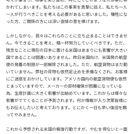
かれてしまいます。私たちはこの事実を真摯に捉え、私たち一人
一人が行うべきことを考える必要があると思いました。犠牲にな
った方、ご関係の方には深い哀悼の意を捧げます。
しかしながら、我々はこれらのことに立ち止まることはできませ
ん。今できることを考え、精一杯努力していくべきです。ただ、
残念なことに現在の日本に置ける米国はあまりにも影響が大きい
国であることは間違いありません。昨日米国向け、米国発の航空
便の発着の制限が一部解除されました。ただ、航空貨物はまだ動
いていません。弊社の荷物も依然足止めを余儀なくされ、お客様
にご迷惑をおかけしています。アメリカ国内の航空貨物便も依然
とまっていますので、メーカーの部材確保が困難になっている
為、生産計画に大きく影響が出始めています。これからは様々な
影響がでてくることが予測されます。何か情報が入り次第皆様に
もお伝えしたいと考えております。とにかく一日も早い復旧を願
ってやみません。
これから予想される米国の報復行動ですが、やむを得ないと一面