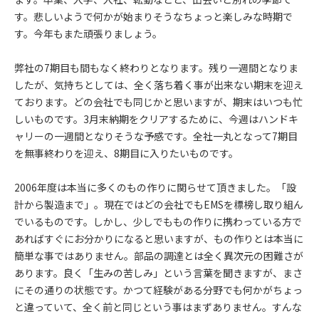
す。悲しいようで何かが始まりそうなちょっと楽しみな時期で
す。今年もまた頑張りましょう。
弊社の7期目も間もなく終わりとなります。残り一週間となりま
したが、気持ちとしては、全く落ち着く事が出来ない期末を迎え
ております。どの会社でも同じかと思いますが、期末はいつも忙
しいものです。3月末納期をクリアするために、今週はハンドキ
ャリーの一週間となりそうな予感です。全社一丸となって7期目
を無事終わりを迎え、8期目に入りたいものです。
2006年度は本当に多くのもの作りに関らせて頂きました。「設
計から製造まで」。現在ではどの会社でもEMSを標榜し取り組ん
でいるものです。しかし、少しでももの作りに携わっている方で
あればすぐにお分かりになると思いますが、もの作りとは本当に
簡単な事ではありません。部品の調達とは全く異次元の困難さが
あります。良く「生みの苦しみ」という言葉を聞きますが、まさ
にその通りの状態です。かつて経験がある分野でも何かがちょっ
と違っていて、全く前と同じという事はまずありません。すんな