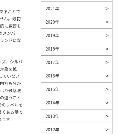
2021年
あることで
せん。最初
2020年
主的に練習を
のメンバー
2019年
グランドにな
2018年
ンズ、シルバ
2017年
に対象を拡
2016年
っていない
の内容も分か
2015年
やはり最低限
元の違うこと
2014年
でのレベルを
良くある話で
2013年
ります。
2012年