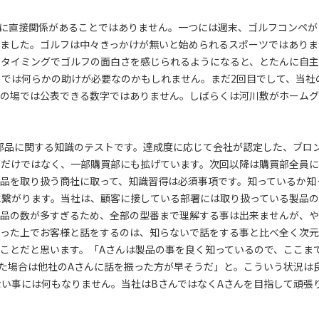
様に直接関係があることではありません。一つには週末、ゴルフコンペが
めました。ゴルフは中々きっかけが無いと始められるスポーツではありま
るタイミングでゴルフの面白さを感じられるようになると、とたんに自
までは何らかの助けが必要なのかもしれません。まだ2回目でして、当社
この場では公表できる数字ではありません。しばらくは河川敷がホーム
子部品に関する知識のテストです。達成度に応じて会社が認定した、ブロ
部だけではなく、一部購買部にも拡げています。次回以降は購買部全員
品を取り扱う商社に取って、知識習得は必須事項です。知っているか知
に繋がります。当社は、顧客に接している部署には取り扱っている製品
部品の数が多すぎるため、全部の型番まで理解する事は出来ませんが、
かった上でお客様と話をするのは、知らないで話をする事と比べ全く次
ことだと思います。「Aさんは製品の事を良く知っているので、ここま
た場合は他社のAさんに話を振った方が早そうだ」と。こういう状況は
い事には何もなりません。当社はBさんではなくAさんを目指して頑張