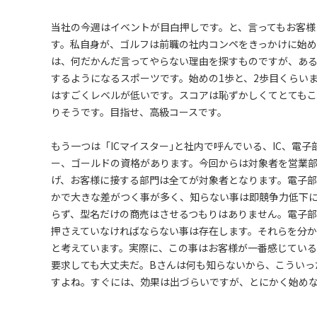
当社の今週はイベントが目白押しです。と、言ってもお客
す。私自身が、ゴルフは前職の社内コンペをきっかけに始
は、何だかんだ言ってやらない理由を探すものですが、あ
するようになるスポーツです。始めの1歩と、2歩目くらい
はすごくレベルが低いです。スコアは恥ずかしくてとても
りそうです。目指せ、高級コースです。
もう一つは「ICマイスター｣と社内で呼んでいる、IC、電
ー、ゴールドの資格があります。今回からは対象者を営業
げ、お客様に接する部門は全てが対象者となります。電子部
かで大きな差がつく事が多く、知らない事は即競争力低下
らず、型名だけの商売はさせるつもりはありません。電子
押さえていなければならない事は存在します。それらを分
と考えています。実際に、この事はお客様が一番感じている
要求しても大丈夫だ。Bさんは何も知らないから、こういっ
すよね。すぐには、効果は出づらいですが、とにかく始めな