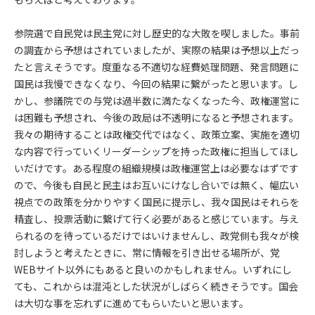
参院選で自民党は民主党に対し歴史的な大敗を喫しました。事前
の調査から予想はされていましたが、実際の結果は予想以上だっ
たと言えそうです。度重なる不適切な経費処理問題、発言問題に
国民は我慢できなくなり、今回の結果に繋がったと思います。し
かし、参議院での与党は過半数に満たなくなった今、政権運営に
は困難も予想され、今後の政局は不透明になると予想されます。
我々の期待することは政権交代ではなく、政策立案、実施を適切
な内容で行っていくリーダーシップを持った政権に担当してほし
いだけです。ある程度の組織規模は政権運営上は必要なはずです
ので、今後も自民と民主はお互いにけなし合いでは無く、幅広い
視点での政策を分かりやすく国民に提示し、我々国民はそれらを
精査し、投票活動に繋げて行く必要があると感じています。与え
られるのを待っているだけではいけませんし、政党側も我々が検
討しようと考えたときに、常に情報を引き出せる場所が、党
WEBサイト以外にもあると良いのかもしれません。いずれにし
ても、これからは混沌とした状況がしばらく続きそうです。国会
は大切な事を忘れずに進めてもらいたいと思います。