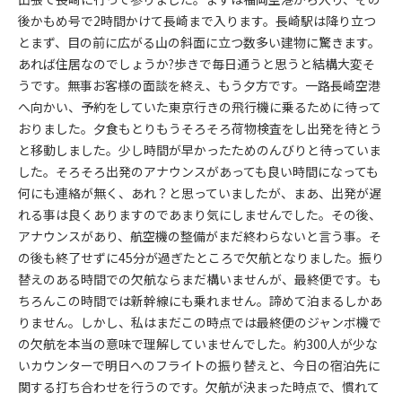
後かもめ号で2時間かけて長崎まで入ります。長崎駅は降り立つ
とまず、目の前に広がる山の斜面に立つ数多い建物に驚きます。
あれば住居なのでしょうか?歩きで毎日通うと思うと結構大変そ
うです。無事お客様の面談を終え、もう夕方です。一路長崎空港
へ向かい、予約をしていた東京行きの飛行機に乗るために待って
おりました。夕食もとりもうそろそろ荷物検査をし出発を待とう
と移動しました。少し時間が早かったためのんびりと待っていま
した。そろそろ出発のアナウンスがあっても良い時間になっても
何にも連絡が無く、あれ？と思っていましたが、まあ、出発が遅
れる事は良くありますのであまり気にしませんでした。その後、
アナウンスがあり、航空機の整備がまだ終わらないと言う事。そ
の後も終了せずに45分が過ぎたところで欠航となりました。振り
替えのある時間での欠航ならまだ構いませんが、最終便です。も
ちろんこの時間では新幹線にも乗れません。諦めて泊まるしかあ
りません。しかし、私はまだこの時点では最終便のジャンボ機で
の欠航を本当の意味で理解していませんでした。約300人が少な
いカウンターで明日へのフライトの振り替えと、今日の宿泊先に
関する打ち合わせを行うのです。欠航が決まった時点で、慣れて