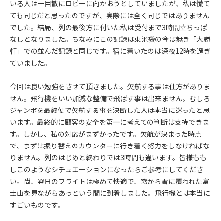
いる人は一目散にロビーに向かおうとしていましたが、私は慌て
ても同じだと思ったのですが、実際には全く同じではありません
でした。結局、列の最後方に付いた私は受付まで3時間立ちっぱ
なしとなりました。ちなみにこの記録は東池袋の今は無き「大勝
軒」での並んだ記録と同じです。宿に着いたのは深夜12時を過ぎ
ていました。
今回は良い勉強をさせて頂きました。欠航する事は仕方がありま
せん。飛行機をいい加減な整備で飛ばす事は出来ません。むしろ
ジャンボを最終便で欠航する事を決断した人は本当に迷ったと思
います。最終的に顧客の安全を第一に考えての判断は支持できま
す。しかし、私の対応がまずかったです。欠航が決まった時点
で、まずは振り替えのカウンターに行き着く努力をしなければな
りません。列のはじめと終わりでは3時間も違います。皆様もも
しこのようなシチュエーションになったらご参考にしてくださ
い。尚、翌日のフライトは極めて快適で、窓から雪に覆われた富
士山を見ながらあっという間に到着しました。飛行機とは本当に
すごいものです。