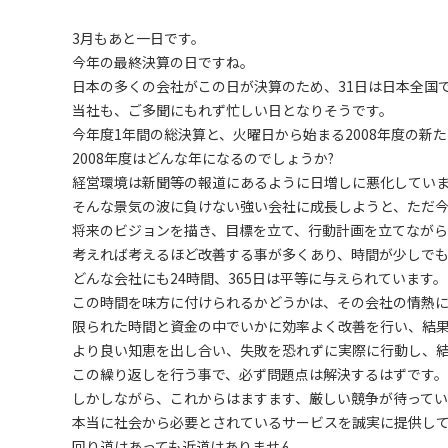
3月もあと一日です。
今年の最終決算の日ですね。
日本の多くの会社がこの日が決算のため、31日は日本全国
当社も、ご多聞にもれず忙しい日となりそうです。
今年度1年間の総決算と、火曜日から始まる2008年度の新
2008年度はどんな年になるのでしょうか?
経営環境は新聞等の報道にあるように日増しに悪化してい
そんな景気の波に負けない強い会社に成長しようと、ただ
将来のビジョンを描き、目標を立て、行動計画を立てながら
考えれば考えるほど改善する事が多くあり、時間が少しで
どんな会社にも24時間、365日は平等に与えられています。
この時間を味方に付けられるかどうかは、その会社の情熱に
限られた時間と資金の中でいかに効率よく改善を行い、結
より良い知恵を出し合い、失敗を恐れずに実際に行動し、
この繰り返しを行う事で、必ず問題点は解決するはずです。
しかしながら、これからはますます、厳しい競争が待ってい
本当に社会から必要とされているサービスを誠実に提供し
回り道はあっても近道はありません。