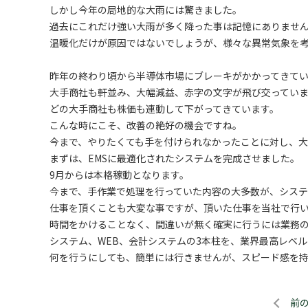
しかし今年の局地的な大雨には驚きました。
過去にこれだけ強い大雨が多く降った事は記憶にありませ
温暖化だけが原因ではないでしょうが、様々な異常気象を
昨年の終わり頃から半導体市場にブレーキがかかってきて
大手商社も軒並み、大幅減益、赤字の文字が飛び交ってい
どの大手商社も株価も連動して下がってきています。
こんな時にこそ、改善の絶好の機会ですね。
今まで、やりたくても手を付けられなかったことに対し、大
まずは、EMSに最適化されたシステムを完成させました。
9月からは本格稼動となります。
今まで、手作業で処理を行っていた内容の大多数が、システ
仕事を頂くことも大変な事ですが、頂いた仕事を当社で行
時間をかけることなく、間違いが無く確実に行うには業務
システム、WEB、会計システムの3本柱を、業界最高レベ
何を行うにしても、簡単には行きませんが、スピード感を
前